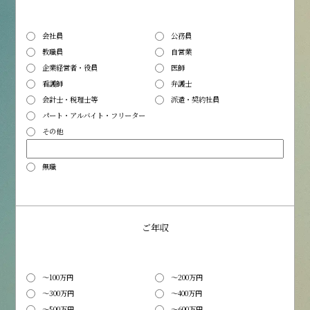
会社員
公務員
教職員
自営業
企業経営者・役員
医師
看護師
弁護士
会計士・税理士等
派遣・契約社員
パート・アルバイト・フリーター
その他
無職
ご年収
～100万円
～200万円
～300万円
～400万円
～500万円
～600万円