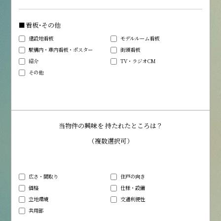
■看板・その他
建設地看板
モデルルーム看板
駅構内・車内看板・ポスター
街頭看板
紹介
TV・ラジオCM
その他
当物件の興味を
持たれたところは？
（複数選択可）
広さ・間取り
住戸の向き
価格
仕様・設備
立地環境
交通利便性
共用部