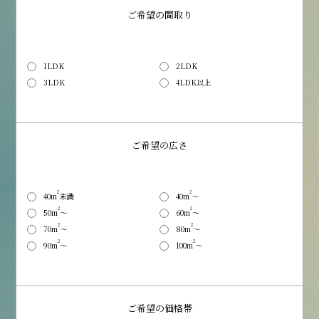
ご希望の間取り
1LDK
2LDK
3LDK
4LDK以上
ご希望の広さ
2
2
40m
未満
40m
～
2
2
50m
～
60m
～
2
2
70m
～
80m
～
2
2
90m
～
100m
～
ご希望の価格帯