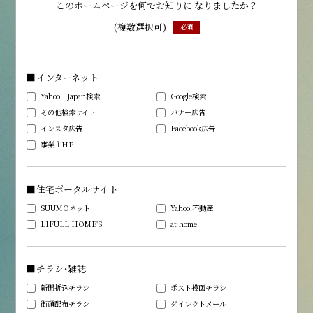
このホームページを
何でお知りに
なりましたか？
(複数選択可)
必須
■インターネット
Yahoo！Japan検索
Google検索
その他検索サイト
バナー広告
インスタ広告
Facebook広告
事業主HP
■住宅ポータルサイト
SUUMOネット
Yahoo!不動産
LIFULL HOME'S
at home
■チラシ・雑誌
新聞折込チラシ
ポスト投函チラシ
街頭配布チラシ
ダイレクトメール