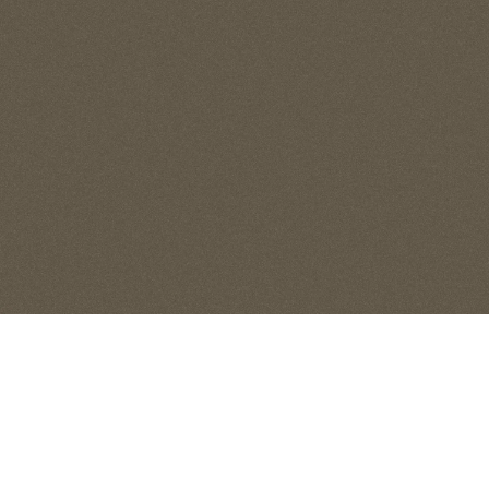
エンジェルキッズ大手通園
大阪
徒歩6分／約420m
徒歩6分