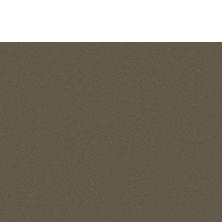
京阪シティモール
ライ
徒歩9分／約670m
徒歩13