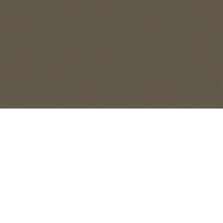
歴史を継ぐ都心
資産性
間取り
デザイン
大阪府庁
大阪
徒歩6分／約460m
徒歩6分
モデルルーム
クオリティ
現地・マンションサロン案内図
物件概要
エントリー
来場予約
エントリー者様 限定サイト