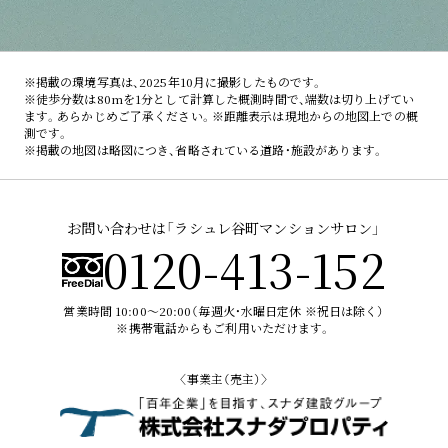
徒歩約
12分
／
約
960m
耳鼻咽喉科・頭頸部外科くまべクリニック
フレスト天満橋店
徒歩約
9分
／
約
710m
徒歩約
11分
／
約
880m
大阪東郵便局
徒歩約
3分
／
約
200m
徒歩約
9分
／
約
670m
徒歩約
12分
／
約
940m
中之島公園
保育ルームキッズもみの木
かわぞえ医院
成城石井京阪シティモール店
徒歩約
16分
／
約
1,270m
徒歩約
12分
／
約
940m
※掲載の環境写真は、2025年10月に撮影したものです。
徒歩約
3分
／
約
220m
徒歩約
9分
／
約
670m
※徒歩分数は80mを1分として計算した概測時間で、端数は切り上げてい
追手門学院小学校
のりおかクリニック
もりのみやキューズモールBASE
ます。あらかじめご了承ください。※距離表示は現地からの地図上での概
徒歩約
13分
／
約
970m
測です。
徒歩約
3分
／
約
230m
徒歩約
17分
／
約
1,330m
※掲載の地図は略図につき、省略されている道路・施設があります。
ヴェリタス城星学園高校
大阪国際がんセンター
徒歩約
21分
／
約
1,620m
徒歩約
6分
／
約
420m
後藤内科クリニック
お問い合わせは「ラシュレ谷町マンションサロン」
徒歩約
6分
／
約
430m
0120-413-152
大阪歯科大学附属病院
徒歩約
11分
／
約
820m
営業時間 10:00〜20:00（毎週火・水曜日定休 ※祝日は除く）
大手前病院
※携帯電話からもご利用いただけます。
徒歩約
12分
／
約
910m
大阪医療センター
〈事業主（売主）〉
徒歩約
12分
／
約
920m