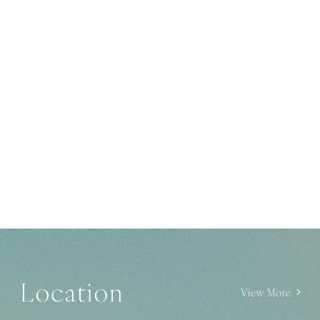
CUCINAMAGGIO
徒歩約
1分
／
約
80m
徒歩約
3分
／
約
170m
市立中大江小学校
スギ薬局谷町四丁目店
徒歩約
7分
／
約
560m
医療施設
SÖTCOFFEE大阪天満橋
徒歩約
2分
／
約
130m
徒歩約
4分
／
約
250m
市立東中学校
センタークリニック
エニタイムフィットネス大阪大手前店
徒歩約
3分
／
約
190m
CHELSEA
徒歩約
1分
／
約
70m
金融機関
徒歩約
4分
／
約
290m
徒歩約
4分
／
約
260m
ゆめ中央保育園
松本歯科
大阪歴史博物館
徒歩約
5分
／
約
350m
三菱UFJ銀行谷町支店
Culmal
徒歩約
1分
／
約
80m
徒歩約
5分
／
約
340m
徒歩約
2分
／
約
150m
公共施設
徒歩約
4分
／
約
300m
エンジェルキッズ大手通園
丸川耳鼻咽喉科
NHK大阪ホール
徒歩約
6分
／
約
420m
りそな銀行大手支店
トラットリア＆ピッツェリアBEATO
徒歩約
2分
／
約
110m
中央消防署本署
徒歩約
5分
／
約
340m
徒歩約
6分
／
約
460m
徒歩約
4分
／
約
320m
市立中大江幼稚園
徒歩約
5分
／
約
340m
公園
ふくしま整形外科クリニック
KOHYO内本町店
徒歩約
6分
／
約
480m
信金中金大阪支店出張所
MOTOCOFFEE本町通店
徒歩約
2分
／
約
110m
大阪府庁
徒歩約
5分
／
約
400m
徒歩約
6分
／
約
480m
徒歩約
5分
／
約
370m
中大江公園
大阪府立大手前高等学校
徒歩約
6分
／
約
460m
西野レディースクリニック
なノにわ
徒歩約
4分
／
約
300m
徒歩約
9分
／
約
660m
大阪高麗橋郵便局
手打蕎麦守破離谷町店
徒歩約
2分
／
約
110m
大阪府警察本部
徒歩約
7分
／
約
500m
徒歩約
9分
／
約
690m
徒歩約
6分
／
約
430m
大阪城公園
みらい保育園
徒歩約
6分
／
約
470m
田中歯科医院
業務スーパー松屋町筋本町橋店
徒歩約
7分
／
約
490m
徒歩約
10分
／
約
790m
みずほ銀行天満橋支店
徒歩約
2分
／
約
120m
天満橋交番
徒歩約
9分
／
約
670m
徒歩約
9分
／
約
720m
北大江公園
蓮美幼児学園てんまばしナーサリー
徒歩約
9分
／
約
670m
古川歯科・古川キッズデンタルクリニック
京阪シティモール
徒歩約
8分
／
約
620m
徒歩約
10分
／
約
790m
尼崎信用金庫天満橋支店
徒歩約
2分
／
約
150m
大阪市中央区役所
徒歩約
9分
／
約
670m
徒歩約
11分
／
約
820m
難波宮跡
追手門学院大手前中・高等学校