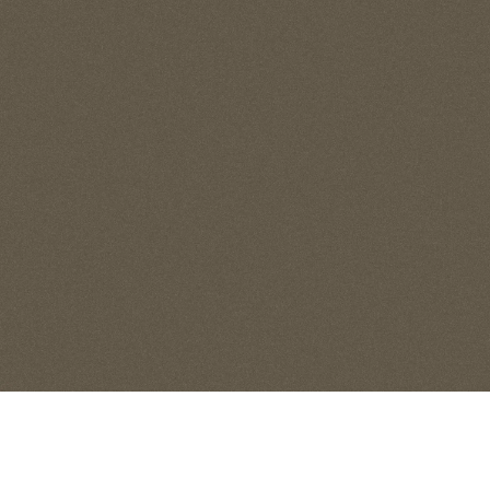
NHK大阪ホール
エニ
徒歩5分／約340m
徒歩4分