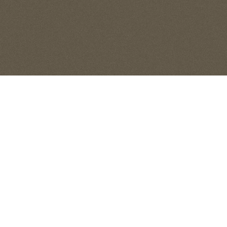
大阪国際がんセンター
国立
徒歩6分／約420m
徒歩12