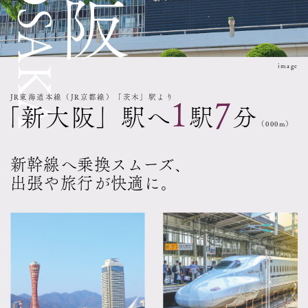
image
JR東海道本線（JR京都線）「茨木」駅より
1
7
「新大阪」駅へ
駅
分
（000m）
新幹線へ乗換スムーズ、
出張や旅行が快適に。