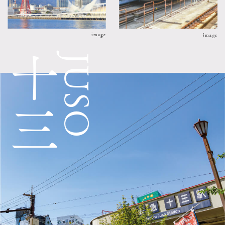
image
image
十三
JUSO