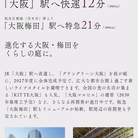
12
「大阪」駅へ快速
分
（000m）
阪急京都線「茨木市」駅より
21
「大阪梅田」駅へ特急
分
（000m）
進化する大阪・梅田を
くらしの庭に。
JR「大阪」駅へ直通し、「グラングリーン大阪」を我が庭
に。2027年度に全体完成予定で、広大な都市公園と過ごす新
しいライフスタイルを満喫できます。全国の食の名店が集ま
る「KITTE大阪」も人気。「大阪マルビル」の建替（2030
年春竣工予定）など、さらなる再開発が進行中です。阪急
「大阪梅田」駅もリニューアルが始動。駅周辺の再開発も予
定されています。