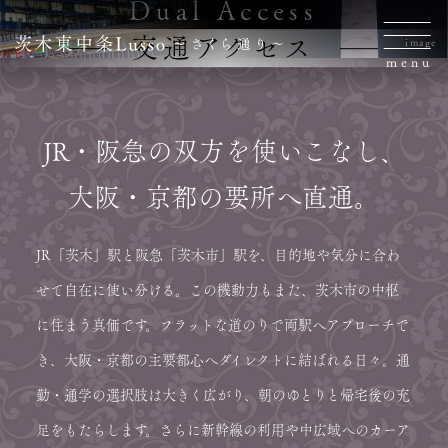
Dual Access
交通アクセス
image
menu
JR・阪急の双方を使いこなし、
大阪・京都の要所へ直通。
JR「茨木」駅と阪急「茨木市」駅を、目的地や気分に合わ
せて自在に使い分ける。
この機動力もまた、茨木市の中枢
に住まう真価です。
フラットな道のりで両駅へアプローチで
き、大阪・京都の主要都心へダイレクトに結ばれる日々。
通
勤・通学の選択肢は大きく広がり、朝のゆとりと帰宅後の充
足をもたらします。
さらに新幹線の利用や中広域へのカーア