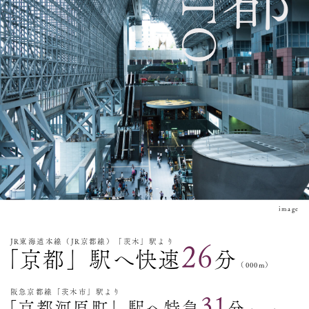
image
JR東海道本線（JR京都線）「茨木」駅より
26
「京都」駅へ快速
分
（000m）
阪急京都線「茨木市」駅より
31
「京都河原町」駅へ特急
分