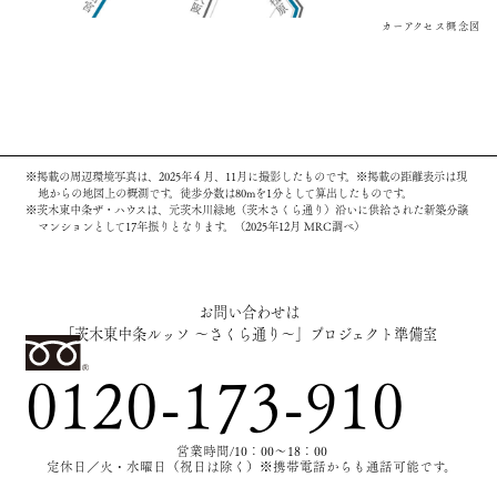
カーアクセス概念図
※掲載の周辺環境写真は、2025年４月、11月に撮影したものです。※掲載の距離表示は現
地からの地図上の概測です。徒歩分数は80mを1分として算出したものです。
※茨木東中条ザ・ハウスは、元茨木川緑地（茨木さくら通り）沿いに供給された新築分譲
マンションとして17年振りとなります。（2025年12月 MRC調べ）
お問い合わせは
「茨木東中条ルッソ ～さくら通り～」プロジェクト準備室
0120-173-910
営業時間/10：00～18：00
定休日／火・水曜日（祝日は除く）
※携帯電話からも通話可能です。