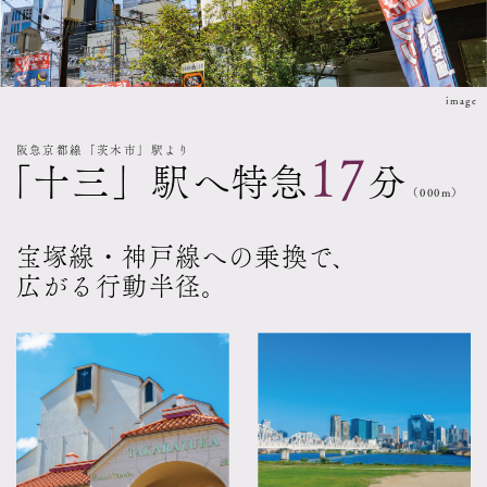
image
阪急京都線「茨木市」駅より
17
「十三」駅へ特急
分
（000m）
宝塚線・神戸線への乗換で、
広がる行動半径。