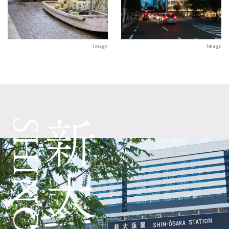
image
image
SHINOSAKA
新大阪