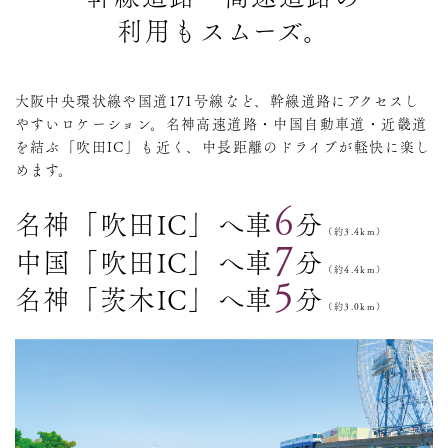
利用もスムーズ。
大阪中央環状線や国道171号線など、幹線道路にアクセスし
やすいロケーション。
名神高速道路・中国自動車道・近畿道
を結ぶ「吹田IC」も近く、中長距離のドライブが軽快に楽し
めます。
6
名神「吹田IC」へ車
分
（約3.4km）
7
中国「吹田IC」へ車
分
（約4.4km）
5
名神「茨木IC」へ車
分
（約3.0km）